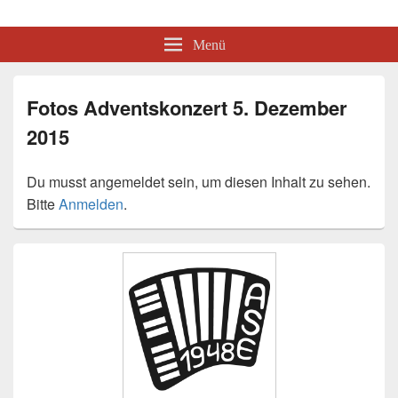
Akkordeon-Spielring Erbach e.V.
Mitglied im Deutschen Harmonika Verband
Menü
Fotos Adventskonzert 5. Dezember
2015
Du musst angemeldet sein, um diesen Inhalt zu sehen.
Bitte
Anmelden
.
Primärer
Seitenleisten-
Widgetbereich