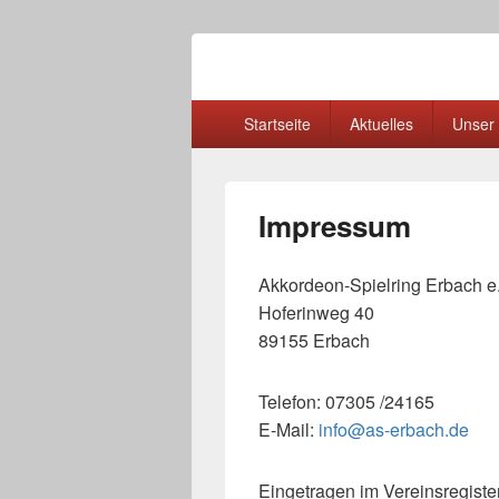
Akkordeon-Spi
Mitglied im Deutschen Harmonika Ver
Primäres
Startseite
Aktuelles
Unser 
Menü
Impressum
Akkordeon-Spielring Erbach e
Hoferinweg 40
89155 Erbach
Telefon: 07305 /24165
E-Mail:
info@as-erbach.de
Eingetragen im Vereinsregiste