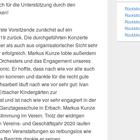
ich für die Unterstützung durch den
Rückbli
ken!
Rückbli
Rückbli
Rückblic
erste Vorsitzende zunächst auf ein
Rückbli
019 zurück. Die durchgeführten Konzerte
r als auch aus organisatorischer Sicht sehr
hr erfolgreich. Markus Kunze lobte außerdem
 Orchesters und das Engagement unseres
onic. Er hoffte, dass nach wie vor alle auch
en kommen und dankte für die recht gute
arbeit läuft nach wie vor sehr gut: Ivan
 Erbacher Kindergärten zur
t und ist nach wie vor sehr engagiert in der
 Ganztagesschule in Erbach. Markus Kunze
Stimmung im Verein. Trotz der widrigen
 Vereins- und Geschäftsjahr 2020 laufen
ichen Veranstaltungen so reibungslos wie
 Berichts dankte er seinen