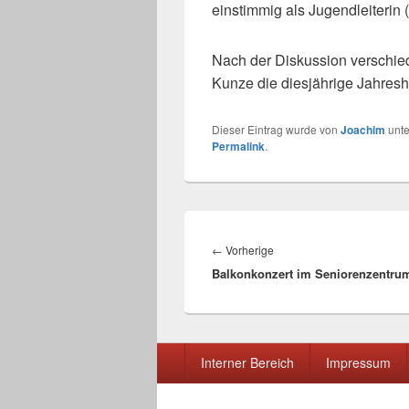
einstimmig als Jugendleiterin 
Nach der Diskussion verschie
Kunze die diesjährige Jahres
Dieser Eintrag wurde von
Joachim
unt
Permalink
.
Beitragsnavigation
Vorheriger
←
Vorherige
Balkonkonzert im Seniorenzentru
Beitrag:
Seitenfuß-
Interner Bereich
Impressum
Menü