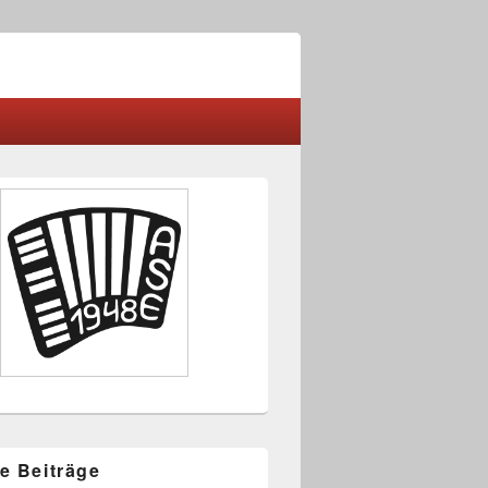
-
ch
e Beiträge