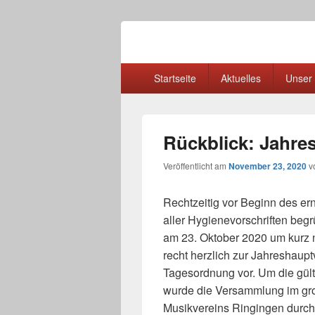
Akkordeon-Spi
Mitglied im Deutschen Harmonika Ver
Primäres
Startseite
Aktuelles
Unser 
Menü
Rückblick: Jahr
Veröffentlicht am
November 23, 2020
v
Rechtzeitig vor Beginn des er
aller Hygienevorschriften beg
am 23. Oktober 2020 um kurz 
recht herzlich zur Jahreshaup
Tagesordnung vor. Um die gül
wurde die Versammlung im gr
Musikvereins Ringingen durchg