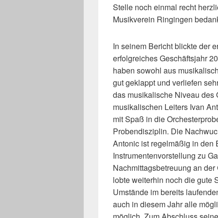
Stelle noch einmal recht herzl
Musikverein Ringingen bedan
In seinem Bericht blickte der 
erfolgreiches Geschäftsjahr 2
haben sowohl aus musikalische
gut geklappt und verliefen se
das musikalische Niveau des
musikalischen Leiters Ivan Ant
mit Spaß in die Orchesterprob
Probendisziplin. Die Nachwuchs
Antonic ist regelmäßig in den
Instrumentenvorstellung zu Gas
Nachmittagsbetreuung an der
lobte weiterhin noch die gute 
Umstände im bereits laufenden
auch in diesem Jahr alle mögl
möglich. Zum Abschluss seines