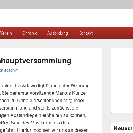
elring Erbach e.V.
band
Verein
Chronik
Ausbildung
Kontakt
Primärer
Seitenleisten
eshauptversammlung
Widgetberei
on
Joachim
neuten „Lockdown light“ und unter Wahrung
rüßte der erste Vorsitzende Markus Kunze
nach 20 Uhr die erschienenen Mitglieder
tversammlung und stellte zunächst die
tigen Abstandregeln einhalten zu können,
oßen Saal des Musikerheims des
Neuest
eführt. Hierfür möchten wir uns an dieser