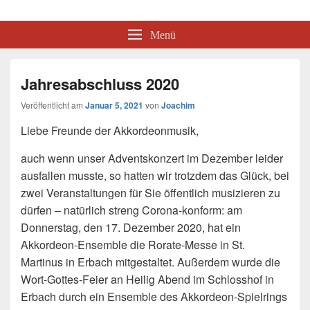
Akkordeon-Spielring Erbach e.V.
Mitglied im Deutschen Harmonika Verband
Menü
Jahresabschluss 2020
Veröffentlicht am
Januar 5, 2021
von
Joachim
Liebe Freunde der Akkordeonmusik,
auch wenn unser Adventskonzert im Dezember leider
ausfallen musste, so hatten wir trotzdem das Glück, bei
zwei Veranstaltungen für Sie öffentlich musizieren zu
dürfen – natürlich streng Corona-konform: am
Donnerstag, den 17. Dezember 2020, hat ein
Akkordeon-Ensemble die Rorate-Messe in St.
Martinus in Erbach mitgestaltet. Außerdem wurde die
Wort-Gottes-Feier an Heilig Abend im Schlosshof in
Erbach durch ein Ensemble des Akkordeon-Spielrings