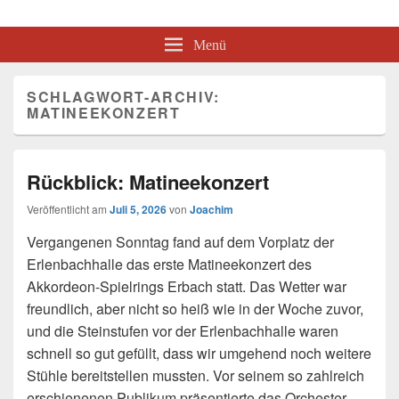
Akkordeon-Spielring Erbach e.V.
Mitglied im Deutschen Harmonika Verband
Menü
SCHLAGWORT-ARCHIV:
MATINEEKONZERT
Rückblick: Matineekonzert
Veröffentlicht am
Juli 5, 2026
von
Joachim
Vergangenen Sonntag fand auf dem Vorplatz der
Erlenbachhalle das erste Matineekonzert des
Akkordeon-Spielrings Erbach statt. Das Wetter war
freundlich, aber nicht so heiß wie in der Woche zuvor,
und die Steinstufen vor der Erlenbachhalle waren
schnell so gut gefüllt, dass wir umgehend noch weitere
Stühle bereitstellen mussten. Vor seinem so zahlreich
erschienenen Publikum präsentierte das Orchester