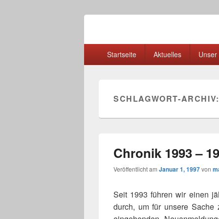
Akkordeon-Spi
Mitglied im Deutschen Harmonika Ver
Primäres
Startseite
Aktuelles
Unser 
Menü
SCHLAGWORT-ARCHIV
Chronik 1993 – 1
Veröffentlicht am
Januar 1, 1997
von
m
Seit 1993 führen wir einen j
durch, um für unsere Sache
eingehenden Neuanmeldunge