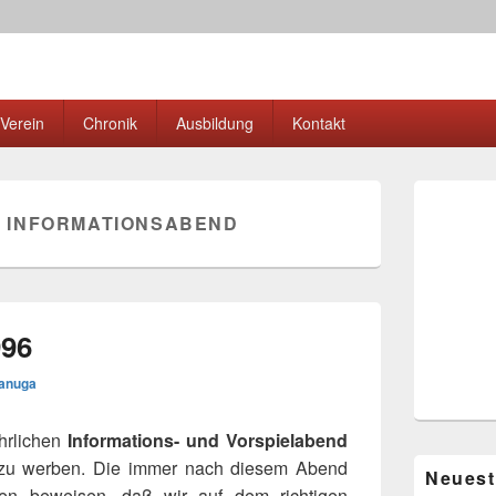
elring Erbach e.V.
band
Verein
Chronik
Ausbildung
Kontakt
Primärer
Seitenleisten
:
INFORMATIONSABEND
Widgetberei
996
anuga
ährlichen
Informations- und Vorspielabend
 zu werben. Die immer nach diesem Abend
Neuest
n beweisen, daß wir auf dem richtigen