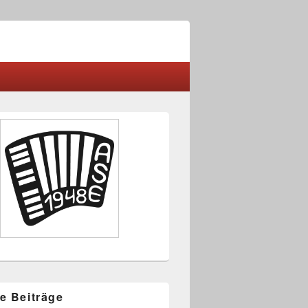
-
ch
e Beiträge